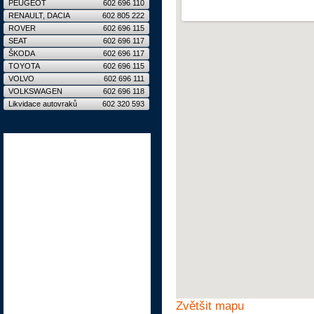
PEUGEOT
602 696 110
RENAULT, DACIA
602 805 222
ROVER
602 696 115
SEAT
602 696 117
ŠKODA
602 696 117
TOYOTA
602 696 115
VOLVO
602 696 111
VOLKSWAGEN
602 696 118
Likvidace autovraků
602 320 593
Zvětšit mapu