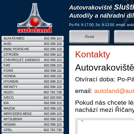
Slušt
Autovrakoviště
Autodíly a náhradní dí
Po-Pá: 9-17:00, So: 9-13:00, email:
aut
Úvod
ALFA ROMEO
602 696 114
AUDI
602 696 118
BMW, PORSCHE
602 696 119
Kontakty
CITROËN
602 696 112
CHEVROLET, DAEWOO
602 696 113
Autovrakoviště
FIAT
602 696 114
FORD
602 696 111
HONDA
602 696 115
Otvírací doba: Po-P
HYUNDAI
602 696 113
INFINITY
602 696 115
email:
autoland@aut
ISUZU
602 792 738
IVECO
602 320 593
Pokud nás chcete lép
KIA
602 696 113
nachází mezi Říčany
MAZDA
602 696 115
MERCEDES-BENZ
602 696 119
MITSUBISHI
602 696 115
NISSAN
602 696 115
OPEL
602 792 738