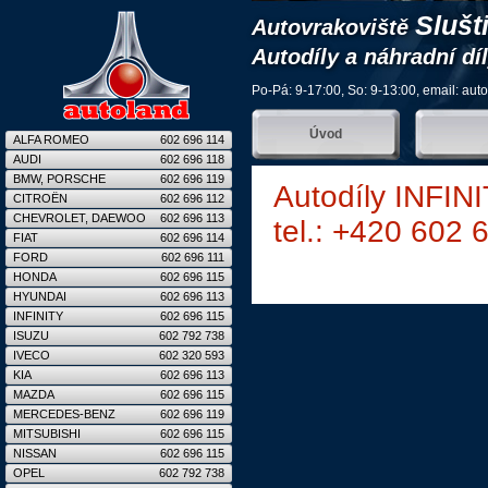
Slušt
Autovrakoviště
Autodíly a náhradní dí
Po-Pá: 9-17:00, So: 9-13:00, email:
aut
Úvod
ALFA ROMEO
602 696 114
AUDI
602 696 118
BMW, PORSCHE
602 696 119
Autodíly INFIN
CITROËN
602 696 112
CHEVROLET, DAEWOO
602 696 113
tel.: +420 602 
FIAT
602 696 114
FORD
602 696 111
HONDA
602 696 115
HYUNDAI
602 696 113
INFINITY
602 696 115
ISUZU
602 792 738
IVECO
602 320 593
KIA
602 696 113
MAZDA
602 696 115
MERCEDES-BENZ
602 696 119
MITSUBISHI
602 696 115
NISSAN
602 696 115
OPEL
602 792 738