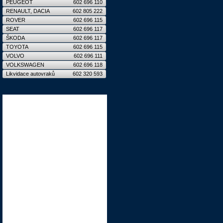
PEUGEOT
602 696 110
RENAULT, DACIA
602 805 222
ROVER
602 696 115
SEAT
602 696 117
ŠKODA
602 696 117
TOYOTA
602 696 115
VOLVO
602 696 111
VOLKSWAGEN
602 696 118
Likvidace autovraků
602 320 593