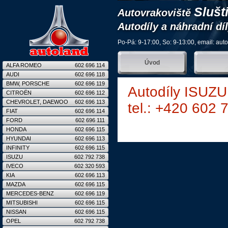
Slušt
Autovrakoviště
Autodíly a náhradní dí
Po-Pá: 9-17:00, So: 9-13:00, email:
aut
Úvod
ALFA ROMEO
602 696 114
AUDI
602 696 118
BMW, PORSCHE
602 696 119
Autodíly ISUZU
CITROËN
602 696 112
CHEVROLET, DAEWOO
602 696 113
tel.: +420 602 
FIAT
602 696 114
FORD
602 696 111
HONDA
602 696 115
HYUNDAI
602 696 113
INFINITY
602 696 115
ISUZU
602 792 738
IVECO
602 320 593
KIA
602 696 113
MAZDA
602 696 115
MERCEDES-BENZ
602 696 119
MITSUBISHI
602 696 115
NISSAN
602 696 115
OPEL
602 792 738