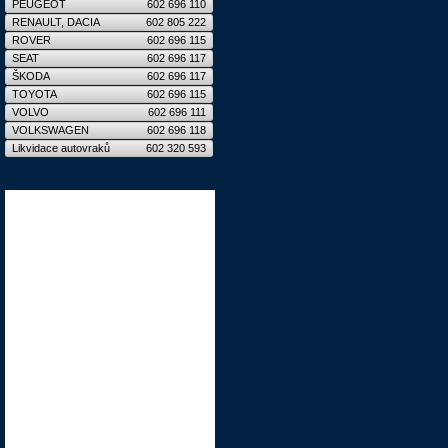
PEUGEOT
602 696 110
RENAULT, DACIA
602 805 222
ROVER
602 696 115
SEAT
602 696 117
ŠKODA
602 696 117
TOYOTA
602 696 115
VOLVO
602 696 111
VOLKSWAGEN
602 696 118
Likvidace autovraků
602 320 593