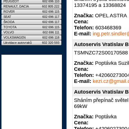
PEUGEOT
602 696 110
13374195 a 13368824
RENAULT, DACIA
602 805 222
ROVER
602 696 115
Značka:
OPEL ASTRA
SEAT
602 696 117
Cena:
ŠKODA
602 696 117
Telefon:
603468369
TOYOTA
602 696 115
VOLVO
602 696 111
E-mail:
ing.petr.sindl
VOLKSWAGEN
602 696 118
Likvidace autovraků
602 320 593
Autoservis Vratislav B
TSMNZC72S00170588
Značka:
Poptávka Suzik
Cena:
Telefon:
+4206027300
E-mail:
kezi.cz@gmail
Autoservis Vratislav B
Sháním přepínač světel +
69kW
Značka:
Poptávka
Cena:
Telefon:
+4206027300