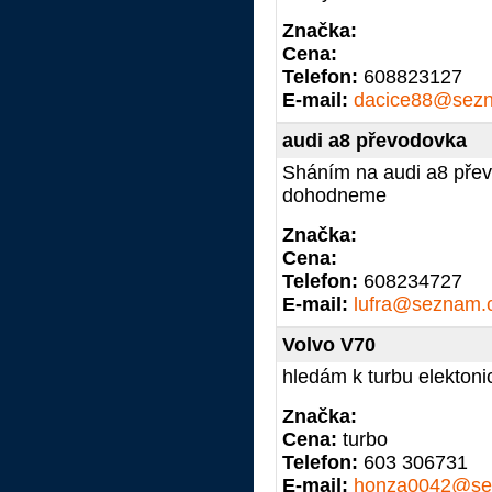
Značka:
Cena:
Telefon:
608823127
E-mail:
dacice88@sez
audi a8 převodovka
Sháním na audi a8 pře
dohodneme
Značka:
Cena:
Telefon:
608234727
E-mail:
lufra@seznam.
Volvo V70
hledám k turbu elektonic
Značka:
Cena:
turbo
Telefon:
603 306731
E-mail:
honza0042@se