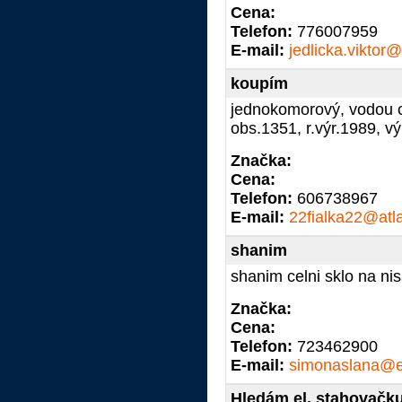
Cena:
Telefon:
776007959
E-mail:
jedlicka.viktor
koupím
jednokomorový, vodou c
obs.1351, r.výr.1989, v
Značka:
Cena:
Telefon:
606738967
E-mail:
22fialka22@atl
shanim
shanim celni sklo na ni
Značka:
Cena:
Telefon:
723462900
E-mail:
simonaslana@e
Hledám el. stahovačk