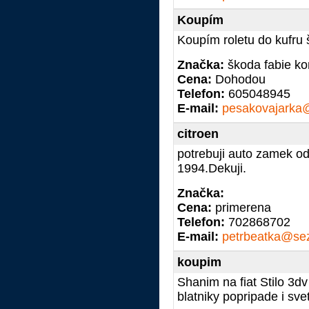
Koupím
Koupím roletu do kufru
Značka:
škoda fabie ko
Cena:
Dohodou
Telefon:
605048945
E-mail:
pesakovajarka
citroen
potrebuji auto zamek od 
1994.Dekuji.
Značka:
Cena:
primerena
Telefon:
702868702
E-mail:
petrbeatka@se
koupim
Shanim na fiat Stilo 3dv
blatniky popripade i sve