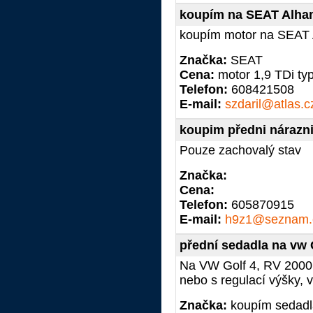
koupím na SEAT Alha
koupím motor na SEAT 
Značka:
SEAT
Cena:
motor 1,9 TDi t
Telefon:
608421508
E-mail:
szdaril@atlas.c
koupim předni náraznik
Pouze zachovalý stav
Značka:
Cena:
Telefon:
605870915
E-mail:
h9z1@seznam.
přední sedadla na vw 
Na VW Golf 4, RV 2000,
nebo s regulací výšky,
Značka:
koupím sedadl