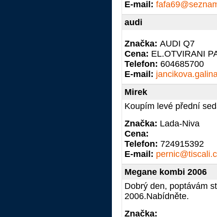
E-mail:
fafa69@seznam
audi
Značka:
AUDI Q7
Cena:
EL.OTVIRANI P
Telefon:
604685700
E-mail:
jancikova.gali
Mirek
Koupím levé přední sed
Značka:
Lada-Niva
Cena:
Telefon:
724915392
E-mail:
pernic@tiscali.
Megane kombi 2006
Dobrý den, poptávám s
2006.Nabídněte.
Značka: