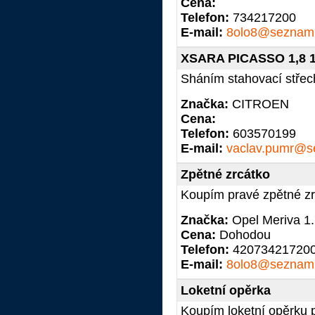
Cena:
Telefon:
734217200
E-mail:
8olo8@seznam
XSARA PICASSO 1,8 
Sháním stahovací střech
Značka:
CITROEN
Cena:
Telefon:
603570199
E-mail:
vaclav.pumr@s
Zpětné zrcátko
Koupím pravé zpětné zr
Značka:
Opel Meriva 1.
Cena:
Dohodou
Telefon:
42073421720
E-mail:
8olo8@seznam
Loketní opěrka
Koupím loketní opěrku p