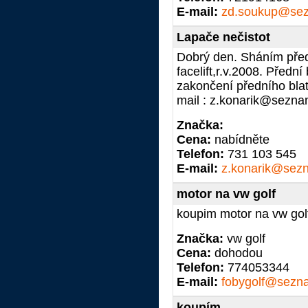
E-mail:
zd.soukup@se
Lapače nečistot
Dobrý den. Sháním předn
facelift,r.v.2008. Předn
zakončení předního blat
mail : z.konarik@sezna
Značka:
Cena:
nabídněte
Telefon:
731 103 545
E-mail:
z.konarik@sez
motor na vw golf
koupim motor na vw golf
Značka:
vw golf
Cena:
dohodou
Telefon:
774053344
E-mail:
fobygolf@sezn
koupím