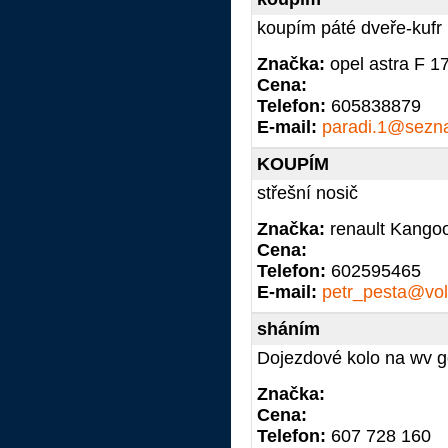
koupím páté dveře-kufr 
Značka:
opel astra F 1
Cena:
Telefon:
605838879
E-mail:
paradi.1@sezn
KOUPÍM
střešní nosič
Značka:
renault Kango
Cena:
Telefon:
602595465
E-mail:
petr_pesta@vol
sháním
Dojezdové kolo na wv go
Značka:
Cena:
Telefon:
607 728 160