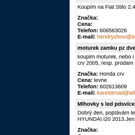
Koupím na Fiat Stilo 2,
Značka:
Cena:
Telefon:
606563026
E-mail:
hendrychovi@s
moturek zamku pz dve
koupim moturek, nebo 
crv 2005, resp. prodam 
Značka:
Honda crv
Cena:
levne
Telefon:
602613609
E-mail:
karelstrnad@atl
Mlhovky s led pdsvíc
Dobrý den, poptávám le
HYUNDAI i20 2013.Jen k
Značka: