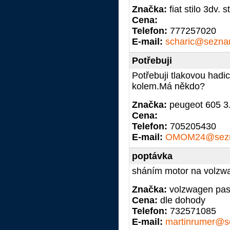
Značka:
fiat stilo 3dv. 
Cena:
Telefon:
777257020
E-mail:
scharic@sezna
Potřebuji
Potřebuji tlakovou hadic
kolem.Má někdo?
Značka:
peugeot 605 3
Cena:
Telefon:
705205430
E-mail:
OMOM24@sezn
poptávka
sháním motor na volzwa
Značka:
volzwagen pas
Cena:
dle dohody
Telefon:
732571085
E-mail:
martinrumer@s