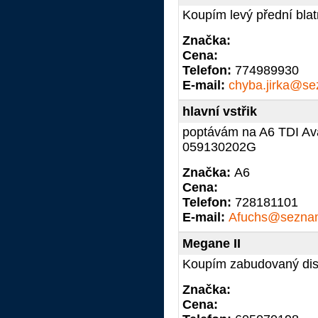
Koupím levý přední blat
Značka:
Cena:
Telefon:
774989930
E-mail:
chyba.jirka@s
hlavní vstřik
poptávám na A6 TDI Ava
059130202G
Značka:
A6
Cena:
Telefon:
728181101
E-mail:
Afuchs@sezna
Megane II
Koupím zabudovaný disp
Značka:
Cena: