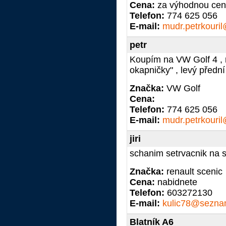
Cena:
za výhodnou ce
Telefon:
774 625 056
E-mail:
mudr.petrkouri
petr
Koupím na VW Golf 4 , r
okapničky" , levý přední
Značka:
VW Golf
Cena:
Telefon:
774 625 056
E-mail:
mudr.petrkouri
jiri
schanim setrvacnik na 
Značka:
renault scenic
Cena:
nabidnete
Telefon:
603272130
E-mail:
kulic78@sezna
Blatník A6