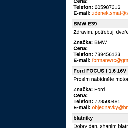
Cena:
Telefon:
605987316
E-mail:
zdenek.smat@
BMW E39
Zdravim, potřebuji dve
Značka:
BMW
Cena:
Telefon:
789456123
E-mail:
formanwrc@gma
Ford FOCUS I 1.6 16V
Prosím nabídněte mot
Značka:
Ford
Cena:
Telefon:
728500481
E-mail:
objednavky@br
blatniky
Dobry den, shanim blat