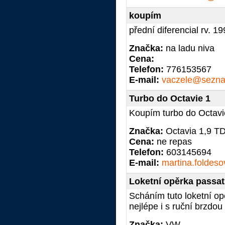
koupím
přední diferencial rv. 1
Značka:
na ladu niva
Cena:
Telefon:
776153567
E-mail:
vaczele@sezn
Turbo do Octavie 1
Koupím turbo do Octavi
Značka:
Octavia 1,9 T
Cena:
ne repas
Telefon:
603145694
E-mail:
martina.foldeso
Loketní opěrka passat
Scháním tuto loketní opě
nejlépe i s ruční brzdou
Značka:
VW