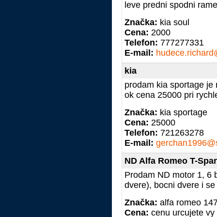
leve predni spodni ram
Značka:
kia soul
Cena:
2000
Telefon:
777277331
E-mail:
hudece.richar
kia
prodam kia sportage je
ok cena 25000 pri rychl
Značka:
kia sportage
Cena:
25000
Telefon:
721263278
E-mail:
gerchan1996@
ND Alfa Romeo T-Spa
Prodam ND motor 1, 6 be
dvere), bocni dvere i se 
Značka:
alfa romeo 147
Cena:
cenu urcujete vy