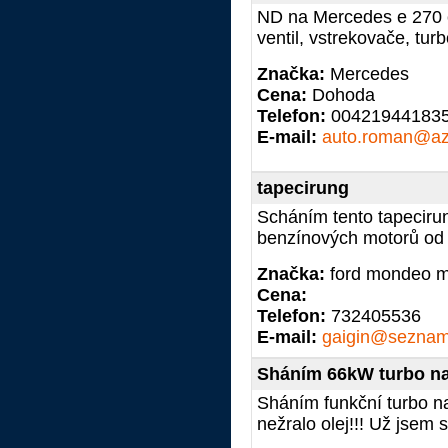
ND na Mercedes e 270 
ventil, vstrekovače, turbo
Značka:
Mercedes
Cena:
Dohoda
Telefon:
00421944183
E-mail:
auto.roman@az
tapecirung
Scháním tento tapecirun
benzínových motorů od 
Značka:
ford mondeo 
Cena:
Telefon:
732405536
E-mail:
gaigin@seznam
Sháním 66kW turbo na
Sháním funkční turbo n
nežralo olej!!! Už jsem s