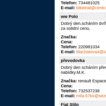
Telefon:
734481025
E-mail:
biketrial@centr
ww Polo
Dobrý den,scháním dvíř
za solidní cenu.
Značka:
Cena:
Telefon:
220981034
E-mail:
Machatova4@s
převodovka
Dobrý den scháním pře
nabídky.M.K.
Značka:
renault Espac
Cena:
Telefon:
732537238
E-mail:
mila.67ko@sez
Fiat Stilo