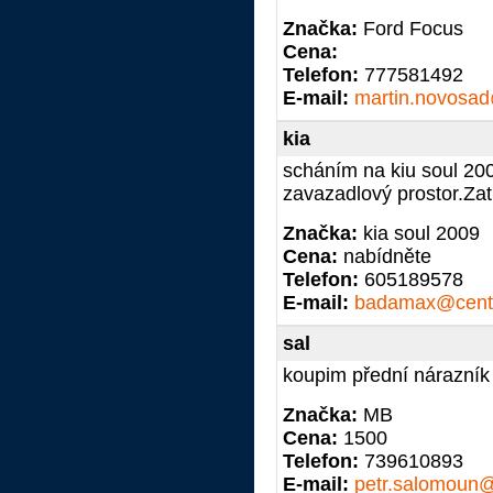
Značka:
Ford Focus
Cena:
Telefon:
777581492
E-mail:
martin.novosa
kia
scháním na kiu soul 2009
zavazadlový prostor.Zat
Značka:
kia soul 2009
Cena:
nabídněte
Telefon:
605189578
E-mail:
badamax@cent
sal
koupim přední nárazní
Značka:
MB
Cena:
1500
Telefon:
739610893
E-mail:
petr.salomoun@