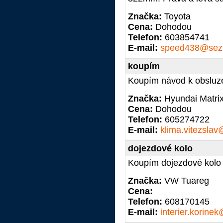
Značka:
Toyota
Cena:
Dohodou
Telefon:
603854741
E-mail:
speed438@sez
koupím
Koupím návod k obsluze
Značka:
Hyundai Matri
Cena:
Dohodou
Telefon:
605274722
E-mail:
klima.vitezsla
dojezdové kolo
Koupím dojezdové kolo 
Značka:
VW Tuareg
Cena:
Telefon:
608170145
E-mail:
interier.korin