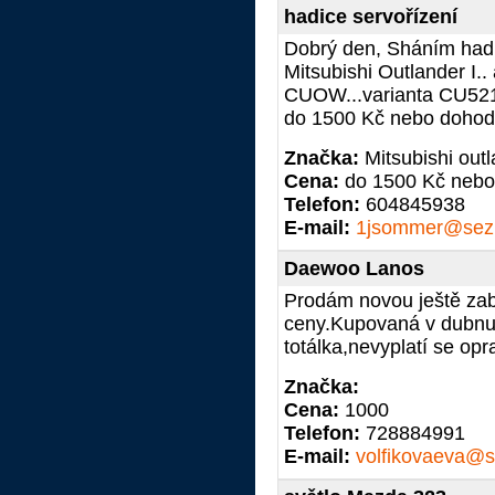
hadice servořízení
Dobrý den, Sháním hadici
Mitsubishi Outlander I..
CUOW...varianta CU521..
do 1500 Kč nebo doho
Značka:
Mitsubishi out
Cena:
do 1500 Kč neb
Telefon:
604845938
E-mail:
1jsommer@sez
Daewoo Lanos
Prodám novou ještě zaba
ceny.Kupovaná v dubnu 
totálka,nevyplatí se op
Značka:
Cena:
1000
Telefon:
728884991
E-mail:
volfikovaeva@