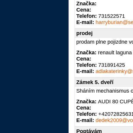
Značka:
Cena:
Telefon:
731522571
E-mail:
harryburian@s
prodej
prodam plne pojizdne v
Značka:
renault laguna
Cena:
Telefon:
731891425
E-mail:
adlakaterinky
Zámek 5. dveří
Sháním mechanismus ote
Značka:
AUDI 80 CUP
Cena:
Telefon:
+4207282563
E-mail:
dedek2009@vol
Poptávám