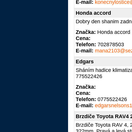
E-mail:
konecnylostic
Honda accord
Dobry den shanim zadni
Značka:
Honda accord
Cena:
Telefon:
702878503
E-mail:
mana2103@sez
Edgars
Sháním hadice klimatiz
775522426
Značka:
Cena:
Telefon:
0775522426
E-mail:
edgarsnelsons
Brzdiče Toyota RAV4 
Brzdiče Toyota RAV 4, 
322mm. Pravá a levá str