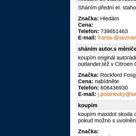
Sháním přední el. stah
Značka:
Hledám
Cena:
Telefon:
739651463
E-mail:
franta-@sezna
sháním autor.s měnič
koupím originál autorád
outlander,též v Citroen
Značka:
Rockford Fosg
Cena:
nabídněte
Telefon:
606436930
E-mail:
j.polanecky@s
koupím
koupím maxidot skoda oc
pokud možno s uvolněn
Značka: