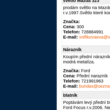
světlo Mazda 323
prodám světlo na Mazd
r.v.1997.Světlo které kou
Značka:
Cena:
300
Telefon:
728884991
E-mail:
volfikovaeva@
Nárazník
Koupím přední nárazník
modrá metalíza.
Značka:
Ford
Cena:
Přední narazník
Telefon:
721991963
E-mail:
bundas@sezna
blatník
Poptávám levý přední bl
Ford Focus r.v.2006. Ne