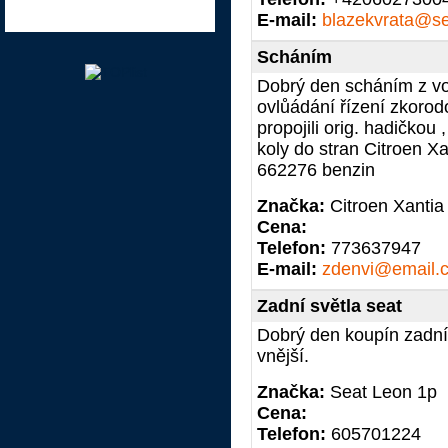
E-mail:
blazekvrata@s
Scháním
Dobrý den scháním z voz
ovlůádání řízení zkorod
propojili orig. hadičkou
koly do stran Citroen X
662276 benzin
Značka:
Citroen Xantia
Cena:
Telefon:
773637947
E-mail:
zdenvi@email.
Zadní světla seat
Dobrý den koupín zadní 
vnější.
Značka:
Seat Leon 1p
Cena:
Telefon:
605701224