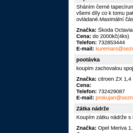
Sháním černé tapecírun
všemi díly co k tomu pat
ovládané.Maximální čás
Značka:
Śkoda Octavia
Cena:
do 2000kč(4ks)
Telefon:
732853444
E-mail:
kuremars@sez
pootávka
koupim zachovalou spoj
Značka:
citroen ZX 1,4 
Cena:
Telefon:
732429087
E-mail:
prokujan@sezn
Zátka nádrže
Koupím zátku nádrže s 
Značka:
Opel Meriva 1