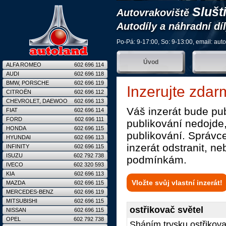
Slušt
Autovrakoviště
Autodíly a náhradní dí
Po-Pá: 9-17:00, So: 9-13:00, email:
aut
Úvod
ALFA ROMEO
602 696 114
AUDI
602 696 118
BMW, PORSCHE
602 696 119
Inzerujte zdar
CITROËN
602 696 112
CHEVROLET, DAEWOO
602 696 113
Váš inzerát bude pu
FIAT
602 696 114
FORD
602 696 111
publikování nedojde
HONDA
602 696 115
publikování. Správce
HYUNDAI
602 696 113
inzerát odstranit, n
INFINITY
602 696 115
ISUZU
602 792 738
podmínkám.
IVECO
602 320 593
KIA
602 696 113
Vložte svůj vlastní inzerát!
MAZDA
602 696 115
MERCEDES-BENZ
602 696 119
MITSUBISHI
602 696 115
ostřikovač světel
NISSAN
602 696 115
OPEL
602 792 738
Sháním trysku ostřikova