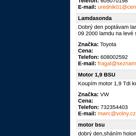
Telefon:
605070198
E-mail:
urednik01@cen
Lamdasonda
Dobrý den poptávam lam
09 2000 lamdu na levé s
Značka:
Toyota
Cena:
Telefon:
608002592
E-mail:
fragal@seznam
Motor 1,9 BSU
Koupím motor 1,9 Tdi 
Značka:
VW
Cena:
Telefon:
732354403
E-mail:
mwrc@volny.cz
motor bsu
dobrý den,sháním holom