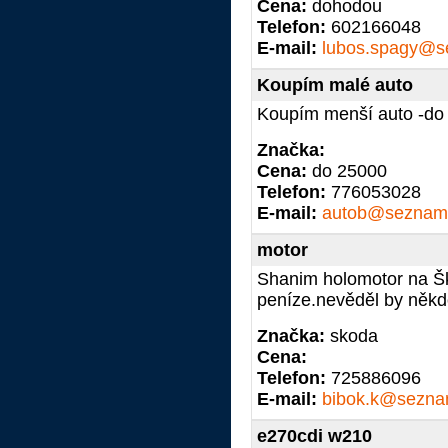
Cena:
dohodou
Telefon:
602166048
E-mail:
lubos.spagy@s
Koupím malé auto
Koupím menší auto -do 
Značka:
Cena:
do 25000
Telefon:
776053028
E-mail:
autob@seznam
motor
Shanim holomotor na Š
peníze.nevěděl by někd
Značka:
skoda
Cena:
Telefon:
725886096
E-mail:
bibok.k@sezna
e270cdi w210