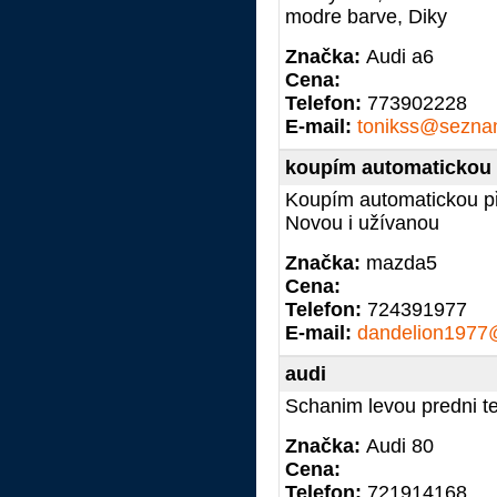
modre barve, Diky
Značka:
Audi a6
Cena:
Telefon:
773902228
E-mail:
tonikss@sezna
koupím automatickou
Koupím automatickou př
Novou i užívanou
Značka:
mazda5
Cena:
Telefon:
724391977
E-mail:
dandelion1977
audi
Schanim levou predni te
Značka:
Audi 80
Cena:
Telefon:
721914168