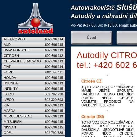
Slušt
Autovrakoviště
Autodíly a náhradní dí
Po-Pá: 9-17:00, So: 9-13:00, email:
aut
Úvod
ALFA ROMEO
602 696 114
AUDI
602 696 118
BMW, PORSCHE
602 696 119
Autodíly CITR
CITROËN
602 696 112
CHEVROLET, DAEWOO
602 696 113
tel.: +420 602 
FIAT
602 696 114
FORD
602 696 111
HONDA
602 696 115
Citroën C3
HYUNDAI
602 696 113
TOTO VOZIDLO ROZEBÍRÁME A
INFINITY
602 696 115
MÁME JEŠTĚ SPOUSTU
ISUZU
602 792 738
DALŠÍCH A I JEDNOTLIVÉ DÍLY.
POKUD NĚCO CHCETE
IVECO
602 320 593
VOLEJTE PRODEJCI NA
KIA
602 696 113
UVEDENÝ TELEFON
MAZDA
602 696 115
MERCEDES-BENZ
602 696 119
Citroën DS5
MITSUBISHI
602 696 115
TOTO VOZIDLO ROZEBÍRÁME A
MÁME JEŠTĚ SPOUSTU
NISSAN
602 696 115
DALŠÍCH A I JEDNOTLIVÉ DÍLY.
OPEL
602 792 738
POKUD NĚCO CHCETE