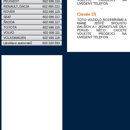
VOLEJTE PRODEJCI NA
PEUGEOT
602 696 110
UVEDENÝ TELEFON
RENAULT, DACIA
602 805 222
ROVER
602 696 115
Citroën C5
SEAT
602 696 117
TOTO VOZIDLO ROZEBÍRÁME A
ŠKODA
602 696 117
MÁME JEŠTĚ SPOUSTU
DALŠÍCH A I JEDNOTLIVÉ DÍLY.
TOYOTA
602 696 115
POKUD NĚCO CHCETE
VOLVO
602 696 111
VOLEJTE PRODEJCI NA
UVEDENÝ TELEFON
VOLKSWAGEN
602 696 118
Likvidace autovraků
602 320 593